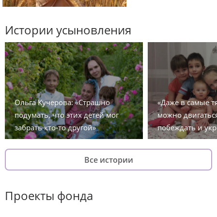
Истории усыновления
Ольга Кучерова: «Страшно
«Даже в самые 
подумать, что этих детей мог
можно двигаться
забрать кто-то другой»
побеждать и укр
Все истории
Проекты фонда