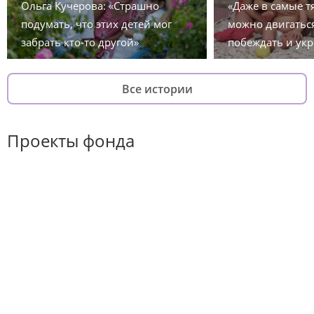
Ольга Кучерова: «Страшно
«Даже в самые 
подумать, что этих детей мог
можно двигаться
забрать кто-то другой»
побеждать и укр
Все истории
Проекты фонда