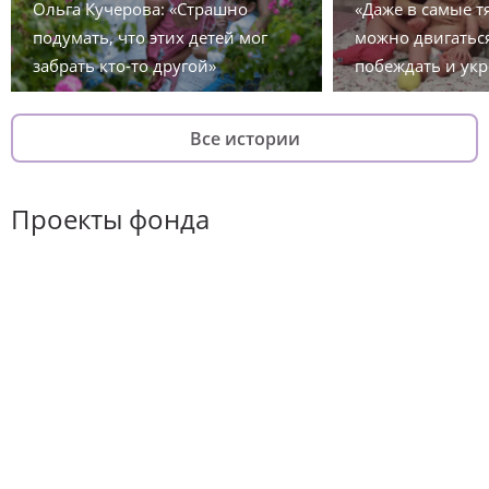
Ольга Кучерова: «Страшно
«Даже в самые 
подумать, что этих детей мог
можно двигаться
забрать кто-то другой»
побеждать и укр
Все истории
Проекты фонда