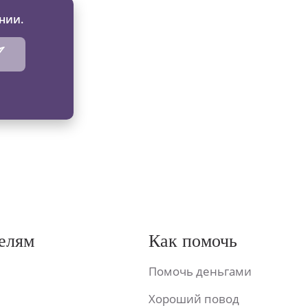
нии.
елям
Как помочь
Помочь деньгами
Хороший повод