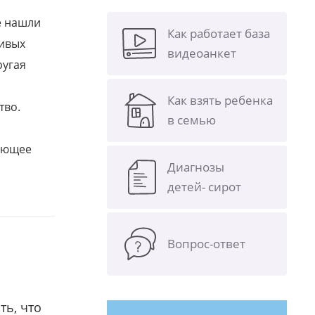
е нашли
Как работает база
ливых
видеоанкет
ругая
Как взять ребенка
тво.
в семью
щающее
Диагнозы
детей- сирот
Вопрос-ответ
ть, что