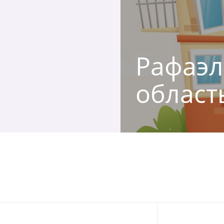
Рафаэл
област