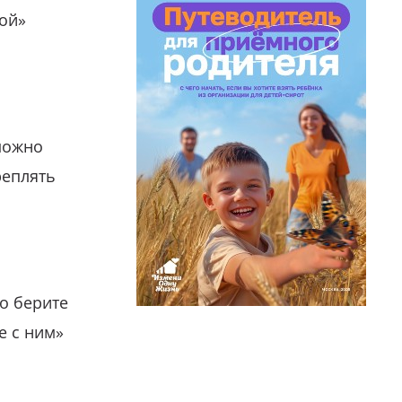
гой»
можно
реплять
о берите
е с ним»