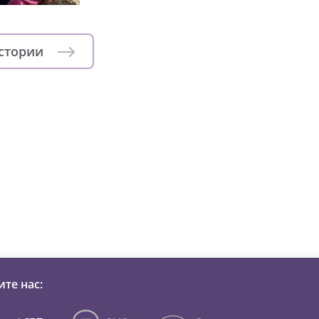
истории
зни детей из детских домов 
те нас: