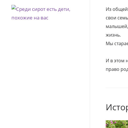
Из общей
свои семь
малышей, 
жизнь.
Мы стара
И в этом
право род
Исто