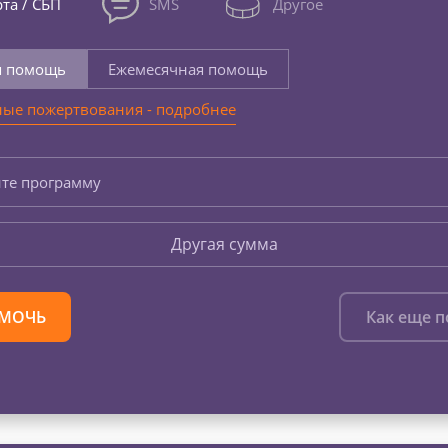
та / СБП
SMS
Другое
я помощь
Ежемесячная помощь
ые пожертвования - подробнее
те программу
Другая сумма
МОЧЬ
Как еще 