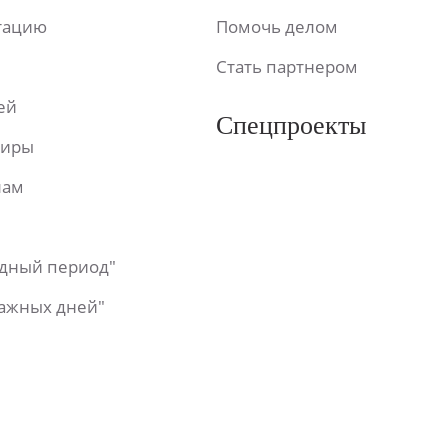
ьтацию
Помочь делом
Стать партнером
ей
Спецпроекты
фиры
лам
одный период"
важных дней"