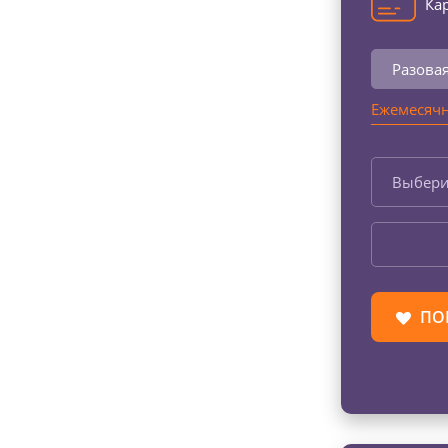
Кар
Разова
Ежемесячн
Выбери
ПО