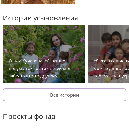
Истории усыновления
Ольга Кучерова: «Страшно
«Даже в самые 
подумать, что этих детей мог
можно двигаться
забрать кто-то другой»
побеждать и укр
Все истории
Проекты фонда