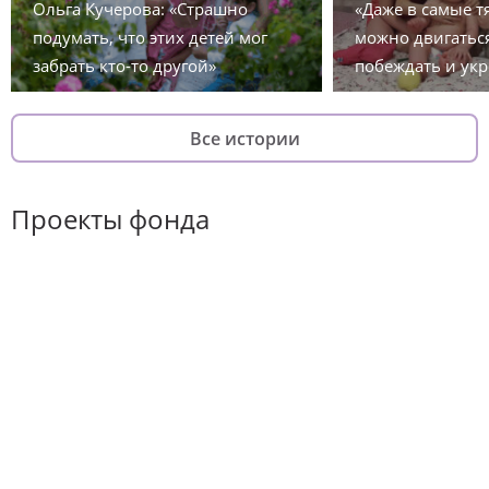
Ольга Кучерова: «Страшно
«Даже в самые 
подумать, что этих детей мог
можно двигаться
забрать кто-то другой»
побеждать и укр
Все истории
Проекты фонда