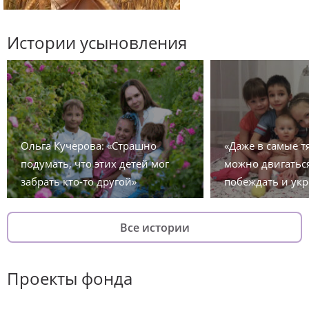
Истории усыновления
Ольга Кучерова: «Страшно
«Даже в самые 
подумать, что этих детей мог
можно двигаться
забрать кто-то другой»
побеждать и укр
Все истории
Проекты фонда