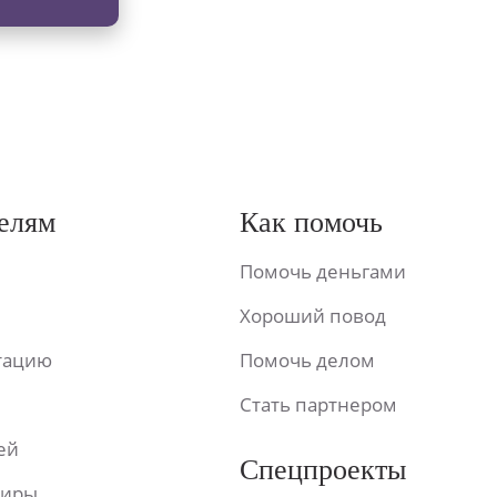
елям
Как помочь
Помочь деньгами
Хороший повод
ьтацию
Помочь делом
Стать партнером
ей
Спецпроекты
фиры