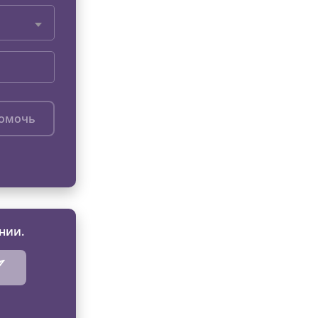
помочь
нии.