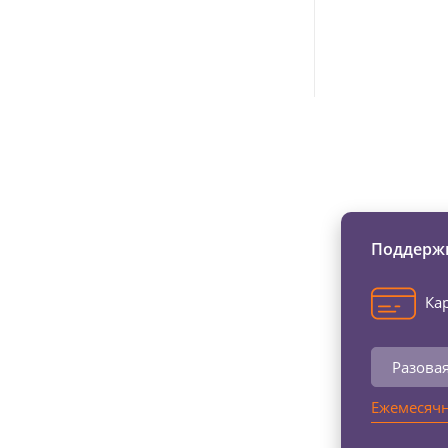
Изменяйте жи
Поддержи
Кар
Разова
Ежемесячн