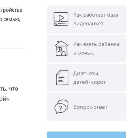
стройстве
Как работает база
ю семью,
видеоанкет
Как взять ребенка
в семью
Диагнозы
детей- сирот
ть, что
гой»
Вопрос-ответ