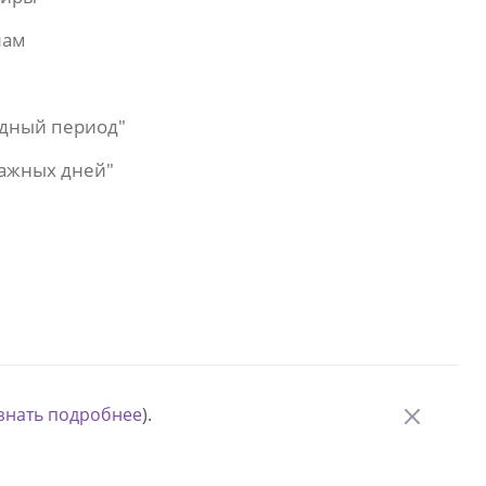
лам
одный период"
важных дней"
знать подробнее
).
© Измени одну жизнь