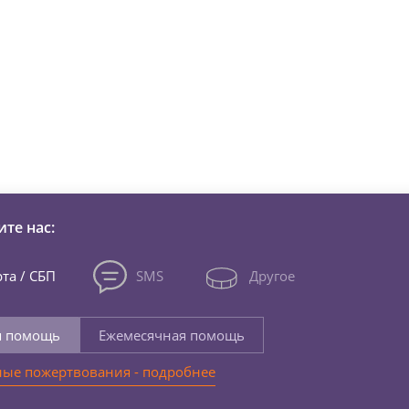
зни детей из детских домов 
те нас:
та / СБП
SMS
Другое
я помощь
Ежемесячная помощь
ые пожертвования - подробнее