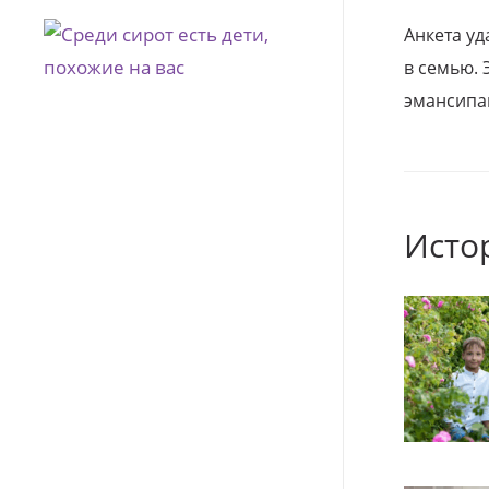
Анкета уд
в семью. 
эмансипа
Исто