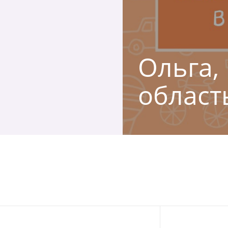
Ольга, 
област