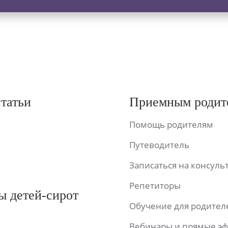
статьи
Приемным родит
Помощь родителям
Путеводитель
Записаться на консул
Репетиторы
ы детей-сирот
Обучение для родител
Вебинары и прямые э