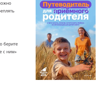
можно
реплять
о берите
е с ним»