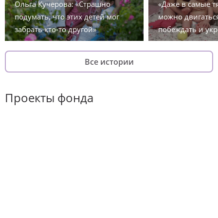
Ольга Кучерова: «Страшно
«Даже в самые 
подумать, что этих детей мог
можно двигаться
забрать кто-то другой»
побеждать и укр
Все истории
Проекты фонда