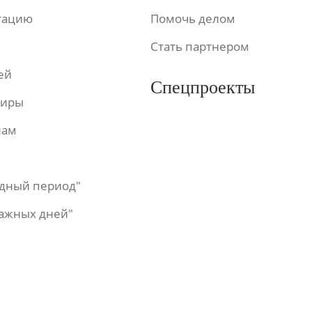
ьтацию
Помочь делом
Стать партнером
ей
Спецпроекты
фиры
лам
одный период"
важных дней"