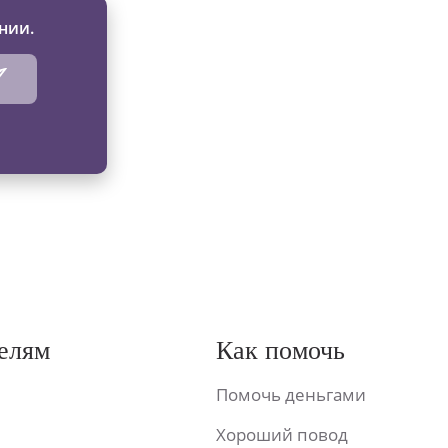
нии.
елям
Как помочь
Помочь деньгами
Хороший повод