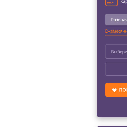
Кар
Разова
Ежемесячн
Выбери
ПО