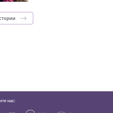
истории
зни детей из детских домов 
те нас: