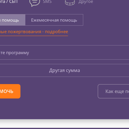
та / СБП
SMS
Другое
я помощь
Ежемесячная помощь
ые пожертвования - подробнее
те программу
Другая сумма
МОЧЬ
Как еще 