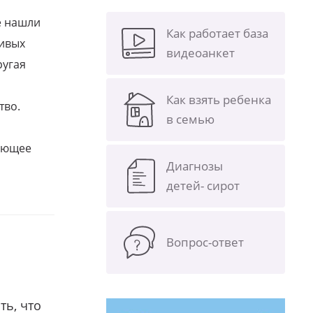
е нашли
Как работает база
ливых
видеоанкет
ругая
Как взять ребенка
тво.
в семью
щающее
Диагнозы
детей- сирот
Вопрос-ответ
ть, что