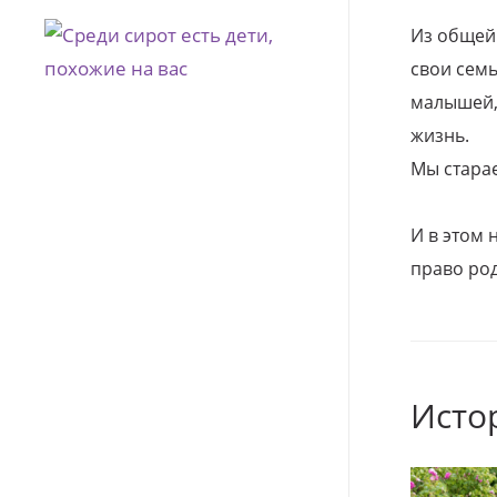
Из общей
свои семь
малышей, 
жизнь.
Мы стара
И в этом
право род
Исто