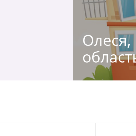
Олеся, 
област