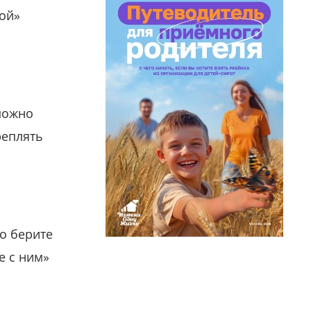
гой»
можно
реплять
о берите
е с ним»