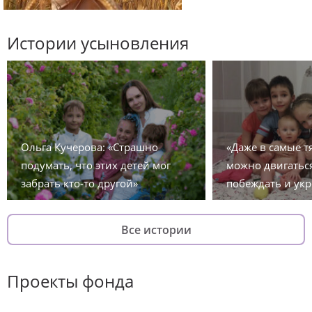
Истории усыновления
Ольга Кучерова: «Страшно
«Даже в самые 
подумать, что этих детей мог
можно двигаться
забрать кто-то другой»
побеждать и укр
Все истории
Проекты фонда