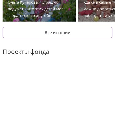
Ольга Кучерова: «Страшно
«Даже в самые 
подумать, что этих детей мог
можно двигаться
забрать кто-то другой»
побеждать и укр
Все истории
Проекты фонда