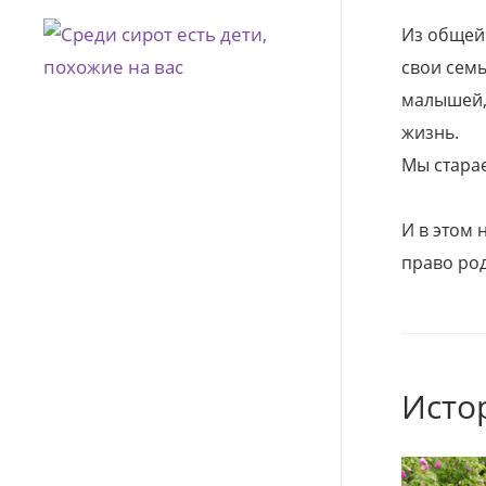
Из общей
свои семь
малышей, 
жизнь.
Мы стара
И в этом
право род
Исто