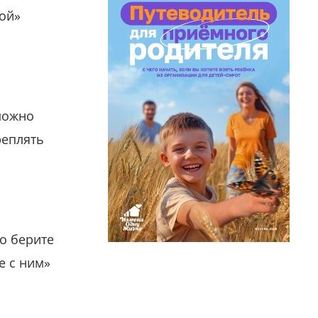
гой»
можно
реплять
о берите
е с ним»