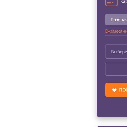
Кар
Разова
Ежемесячн
Выбери
ПО