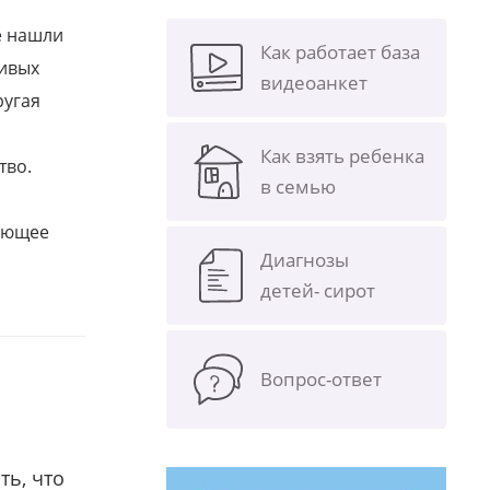
е нашли
Как работает база
ливых
видеоанкет
ругая
Как взять ребенка
тво.
в семью
щающее
Диагнозы
детей- сирот
Вопрос-ответ
ть, что