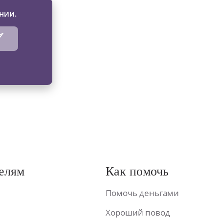
нии.
елям
Как помочь
Помочь деньгами
Хороший повод