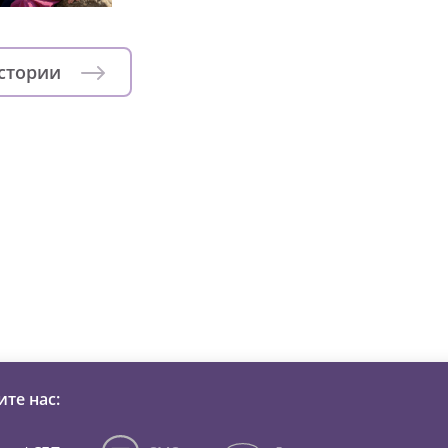
истории
зни детей из детских домов 
те нас: