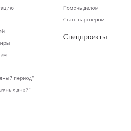
ьтацию
Помочь делом
Стать партнером
ей
Спецпроекты
фиры
лам
одный период"
важных дней"