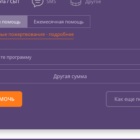
та / СБП
SMS
Другое
я помощь
Ежемесячная помощь
ые пожертвования - подробнее
те программу
Другая сумма
МОЧЬ
Как еще 