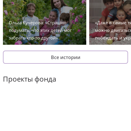
Ольга Кучерова: «Страшно
«Даже в самые 
подумать, что этих детей мог
можно двигаться
забрать кто-то другой»
побеждать и укр
Все истории
Проекты фонда