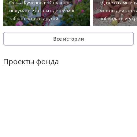
Ольга Кучерова: «Страшно
«Даже в самые 
подумать, что этих детей мог
можно двигаться
забрать кто-то другой»
побеждать и укр
Все истории
Проекты фонда