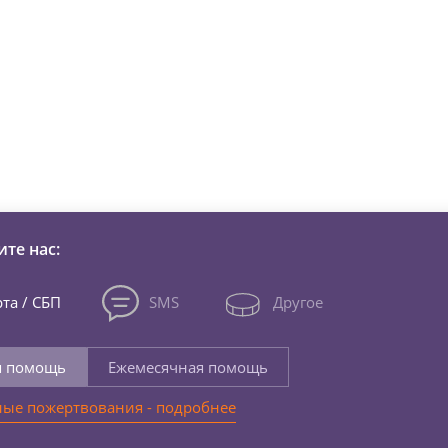
зни детей из детских домов 
те нас:
та / СБП
SMS
Другое
я помощь
Ежемесячная помощь
ые пожертвования - подробнее