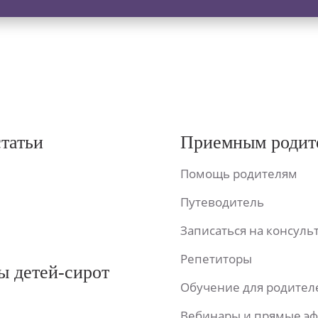
статьи
Приемным родит
Помощь родителям
Путеводитель
Записаться на консул
Репетиторы
ы детей-сирот
Обучение для родител
Вебинары и прямые э