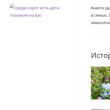
Анкета уд
в семью. 
эмансипа
Исто