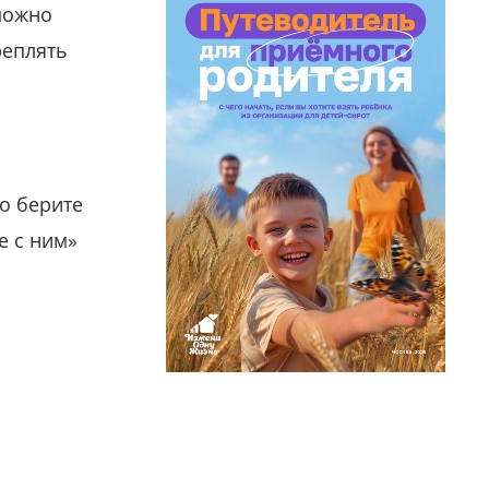
можно
реплять
о берите
е с ним»