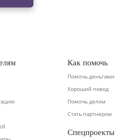
елям
Как помочь
Помочь деньгами
Хороший повод
ьтацию
Помочь делом
Стать партнером
ей
Спецпроекты
фиры