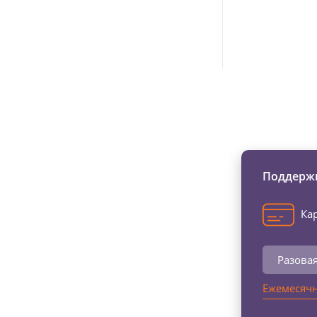
Изменяйте жи
Поддержи
Кар
Разова
Ежемесячн