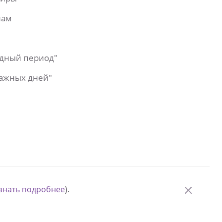
лам
одный период"
важных дней"
знать подробнее
).
© Измени одну жизнь