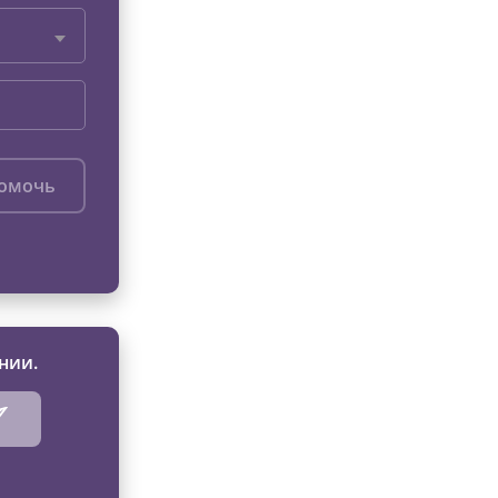
помочь
нии.