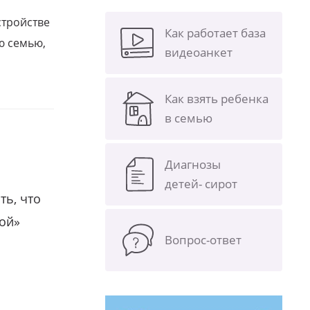
стройстве
Как работает база
ю семью,
видеоанкет
Как взять ребенка
в семью
Диагнозы
детей- сирот
ть, что
гой»
Вопрос-ответ