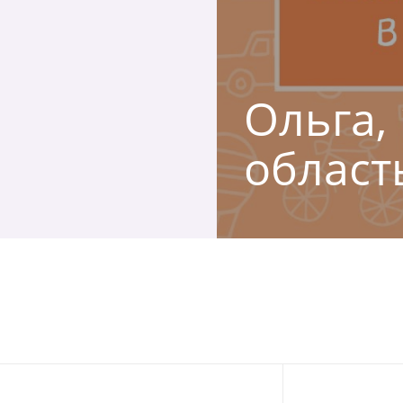
Ольга,
област