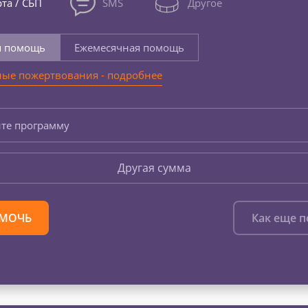
та / СБП
SMS
Другое
я помощь
Ежемесячная помощь
ые пожертвования - подробнее
те программу
Другая сумма
МОЧЬ
Как еще 