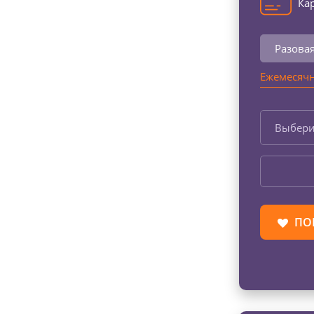
Кар
Разова
Ежемесячн
Выбери
ПО