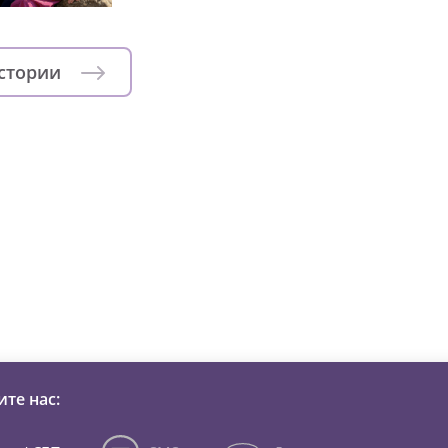
истории
зни детей из детских домов 
те нас: