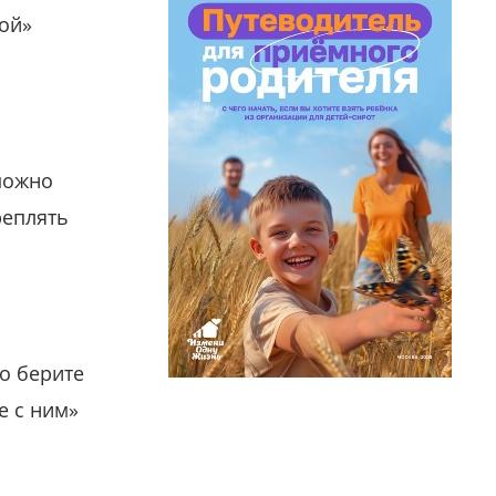
гой»
можно
реплять
о берите
е с ним»