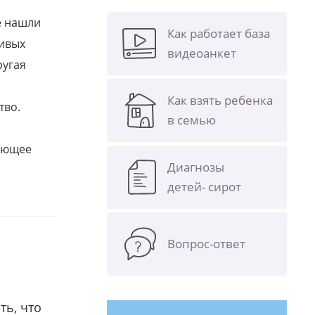
е нашли
Как работает база
ливых
видеоанкет
ругая
Как взять ребенка
тво.
в семью
щающее
Диагнозы
детей- сирот
Вопрос-ответ
ть, что