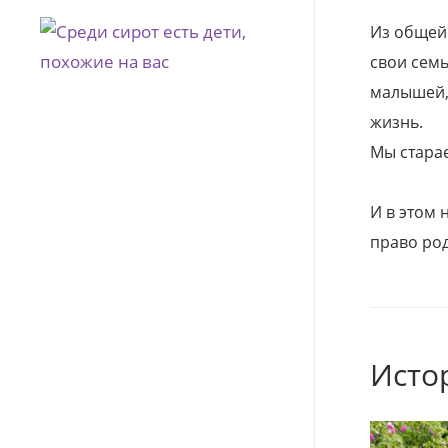
Из общей
свои семь
малышей, 
жизнь.
Мы стара
И в этом
право род
Исто