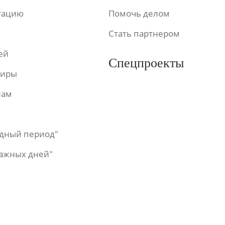
ьтацию
Помочь делом
Стать партнером
ей
Спецпроекты
фиры
лам
одный период"
важных дней"