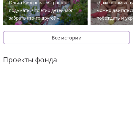
Ольга Кучерова: «Страшно
«Даже в самые 
подумать, что этих детей мог
можно двигаться
забрать кто-то другой»
побеждать и укр
Все истории
Проекты фонда