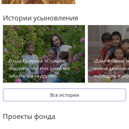
Истории усыновления
Ольга Кучерова: «Страшно
«Даже в самые 
подумать, что этих детей мог
можно двигаться
забрать кто-то другой»
побеждать и укр
Все истории
Проекты фонда