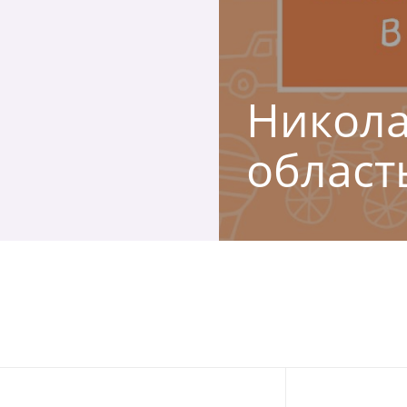
Никола
област