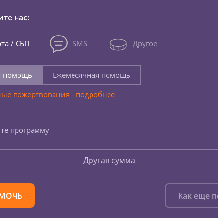
те нас:
та / СБП
SMS
Другое
я помощь
Ежемесячная помощь
ые пожертвования - подробнее
те программу
Другая сумма
МОЧЬ
Как еще 