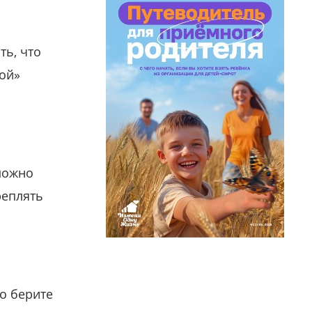
ть, что
гой»
можно
реплять
о берите