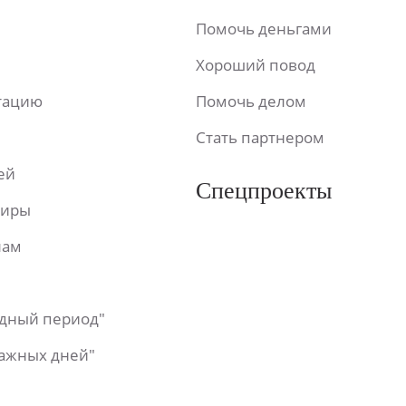
Помочь деньгами
Хороший повод
ьтацию
Помочь делом
Стать партнером
ей
Спецпроекты
фиры
лам
одный период"
важных дней"