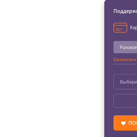
Поддержи
Кар
Разова
Ежемесячн
Выбери
ПО