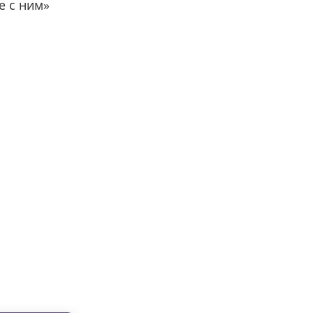
е с ним»
вместе с нами