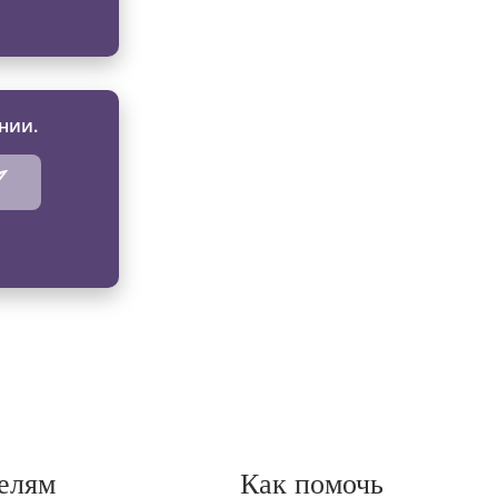
нии.
елям
Как помочь