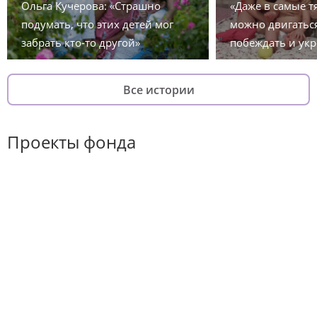
Ольга Кучерова: «Страшно
«Даже в самые 
подумать, что этих детей мог
можно двигаться
забрать кто-то другой»
побеждать и укр
Все истории
Проекты фонда