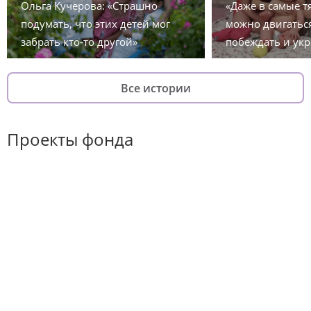
Ольга Кучерова: «Страшно
«Даже в самые 
подумать, что этих детей мог
можно двигаться
забрать кто-то другой»
побеждать и укр
Все истории
Проекты фонда