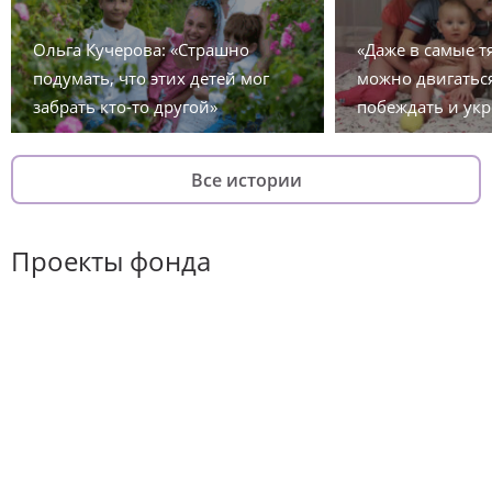
Ольга Кучерова: «Страшно
«Даже в самые 
подумать, что этих детей мог
можно двигаться
забрать кто-то другой»
побеждать и укр
Все истории
Проекты фонда