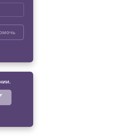
помочь
нии.