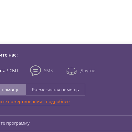
зни детей из детских домов 
те нас:
та / СБП
SMS
Другое
я помощь
Ежемесячная помощь
ые пожертвования - подробнее
те программу