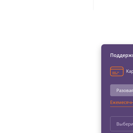
Изменяйте жи
Поддержи
Кар
Разова
Ежемесячн
Выбери