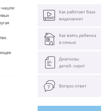
е нашли
Как работает база
ливых
видеоанкет
ругая
Как взять ребенка
тво.
в семью
щающее
Диагнозы
детей- сирот
Вопрос-ответ