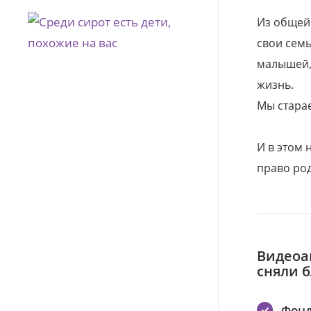
Из общей
свои семь
малышей, 
жизнь.
Мы стара
И в этом
право род
Видеоа
сняли 
Фонд