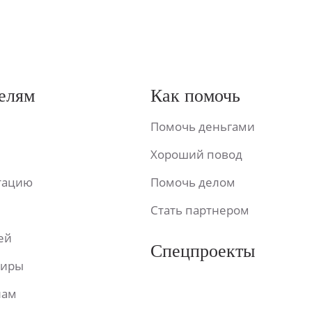
елям
Как помочь
Помочь деньгами
Хороший повод
ьтацию
Помочь делом
Стать партнером
ей
Спецпроекты
фиры
лам