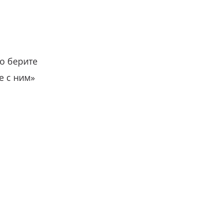
о берите
е с ним»