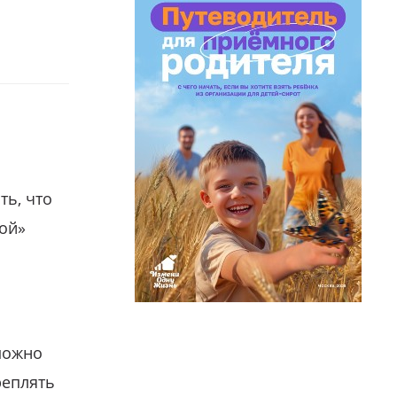
ть, что
гой»
можно
реплять