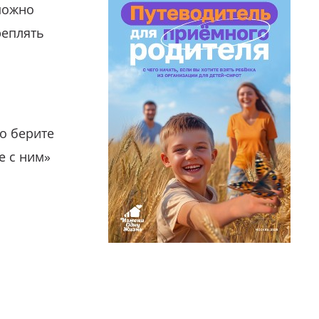
можно
реплять
о берите
е с ним»