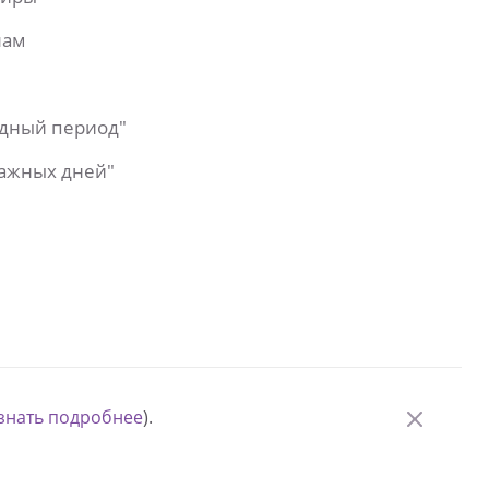
лам
одный период"
важных дней"
знать подробнее
).
© Измени одну жизнь