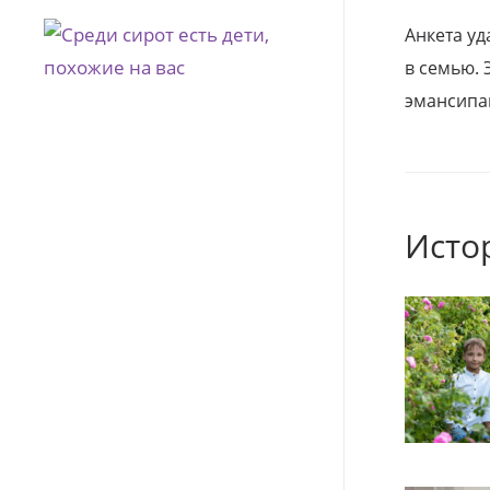
Анкета уд
в семью. 
эмансипа
Исто