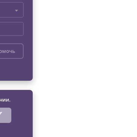
помочь
нии.