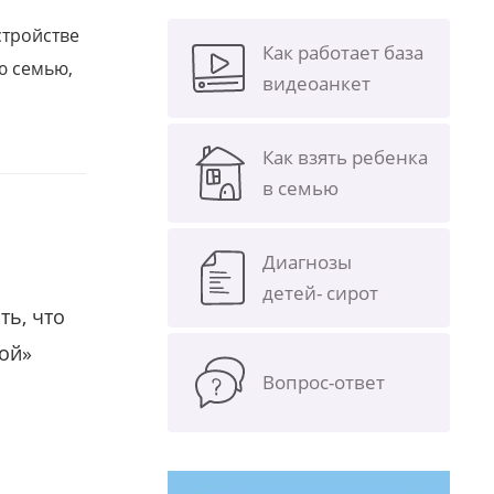
стройстве
Как работает база
ю семью,
видеоанкет
Как взять ребенка
в семью
Диагнозы
детей- сирот
ть, что
гой»
Вопрос-ответ