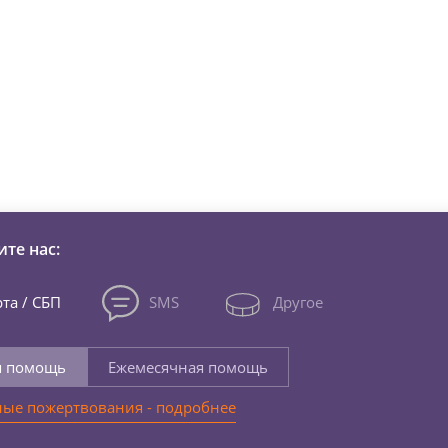
зни детей из детских домов 
те нас:
та / СБП
SMS
Другое
я помощь
Ежемесячная помощь
ые пожертвования - подробнее