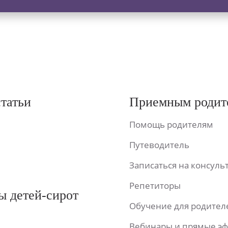
статьи
Приемным родит
Помощь родителям
Путеводитель
Записаться на консул
Репетиторы
ы детей-сирот
Обучение для родител
Вебинары и прямые э