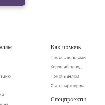
елям
Как помочь
Помочь деньгами
Хороший повод
ьтацию
Помочь делом
Стать партнером
ей
Спецпроекты
фиры