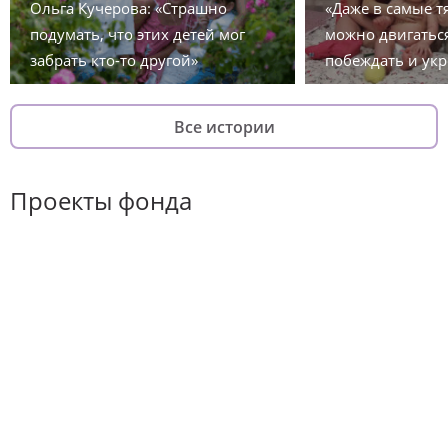
Ольга Кучерова: «Страшно
«Даже в самые 
подумать, что этих детей мог
можно двигаться
забрать кто-то другой»
побеждать и укр
Все истории
Проекты фонда