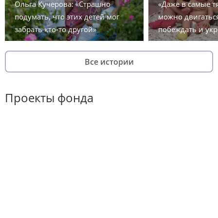
Ольга Кучерова: «Страшно
«Даже в самые 
подумать, что этих детей мог
можно двигаться
забрать кто-то другой»
побеждать и укр
Все истории
Проекты фонда