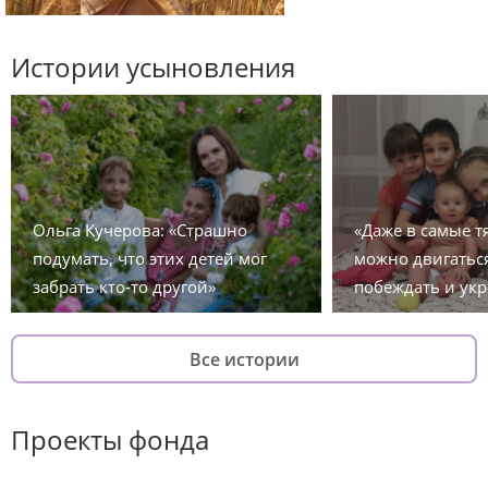
Истории усыновления
Ольга Кучерова: «Страшно
«Даже в самые 
подумать, что этих детей мог
можно двигаться
забрать кто-то другой»
побеждать и укр
Все истории
Проекты фонда