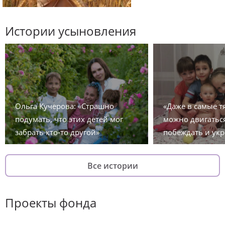
Истории усыновления
Ольга Кучерова: «Страшно
«Даже в самые 
подумать, что этих детей мог
можно двигаться
забрать кто-то другой»
побеждать и укр
Все истории
Проекты фонда