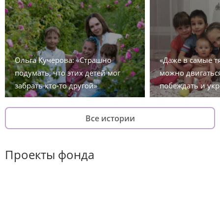
Ольга Кучерова: «Страшно
«Даже в самые 
подумать, что этих детей мог
можно двигаться
забрать кто-то другой»
побеждать и укр
Все истории
Проекты фонда