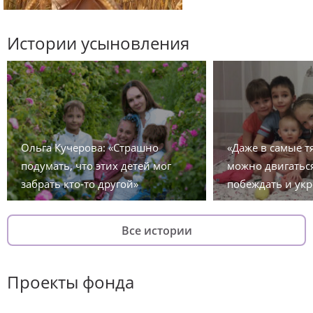
Истории усыновления
Ольга Кучерова: «Страшно
«Даже в самые 
подумать, что этих детей мог
можно двигаться
забрать кто-то другой»
побеждать и укр
Все истории
Проекты фонда