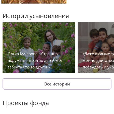
Истории усыновления
Ольга Кучерова: «Страшно
«Даже в самые 
подумать, что этих детей мог
можно двигаться
забрать кто-то другой»
побеждать и укр
Все истории
Проекты фонда