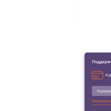
Изменяйте жи
Поддержи
Кар
Разова
Ежемесячн