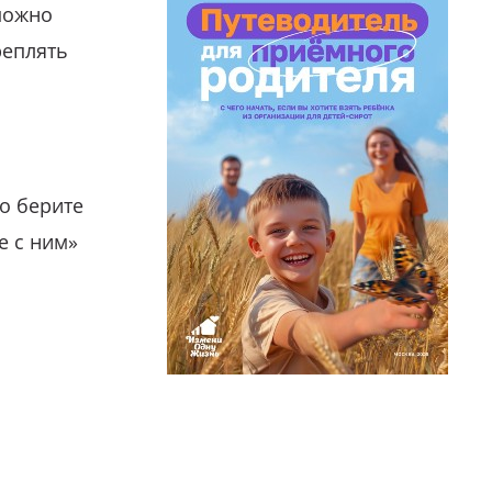
можно
реплять
о берите
е с ним»