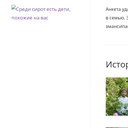
Анкета уд
в семью. 
эмансипа
Исто