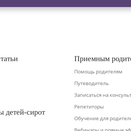
статьи
Приемным родит
Помощь родителям
Путеводитель
Записаться на консул
Репетиторы
ы детей-сирот
Обучение для родител
Вебинары и прямые э