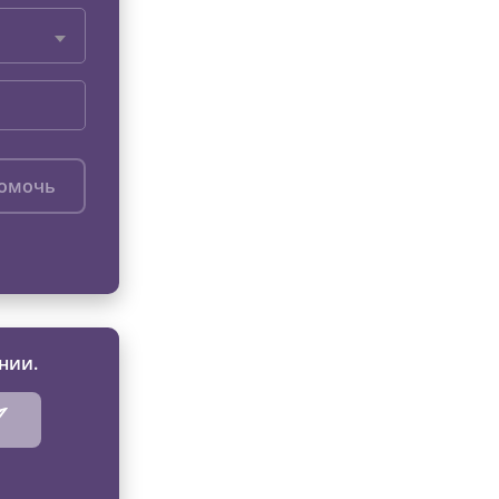
помочь
нии.