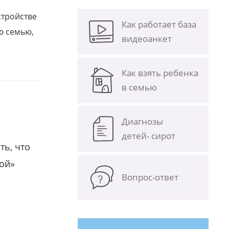
стройстве
Как работает база
ю семью,
видеоанкет
Как взять ребенка
в семью
Диагнозы
детей- сирот
ть, что
гой»
Вопрос-ответ