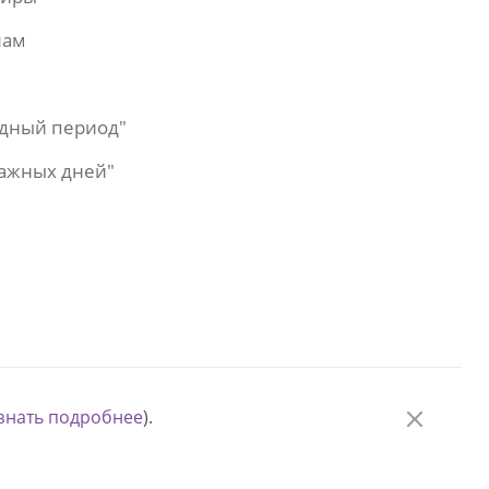
лам
одный период"
важных дней"
знать подробнее
).
© Измени одну жизнь