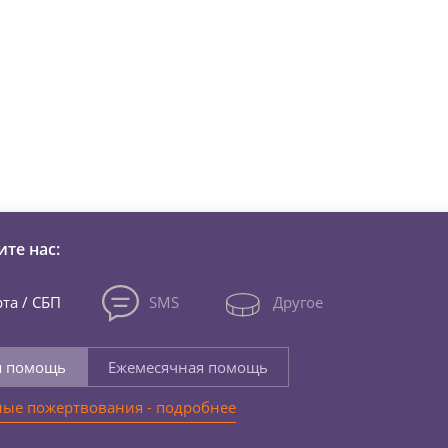
зни детей из детских домов 
те нас:
та / СБП
SMS
Другое
я помощь
Ежемесячная помощь
ые пожертвования - подробнее