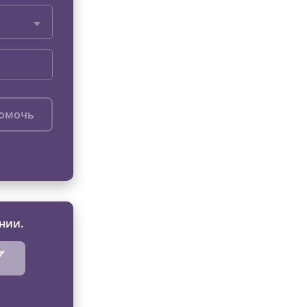
помочь
нии.