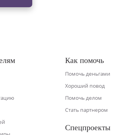
елям
Как помочь
Помочь деньгами
Хороший повод
ьтацию
Помочь делом
Стать партнером
ей
Спецпроекты
фиры