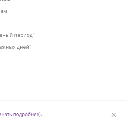
лам
одный период"
важных дней"
знать подробнее
).
© Измени одну жизнь