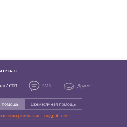
зни детей из детских домов 
те нас:
та / СБП
SMS
Другое
я помощь
Ежемесячная помощь
ые пожертвования - подробнее