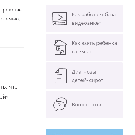
стройстве
Как работает база
ю семью,
видеоанкет
Как взять ребенка
в семью
Диагнозы
детей- сирот
ть, что
гой»
Вопрос-ответ