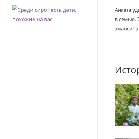
Анкета уд
в семью. 
эмансипа
Исто