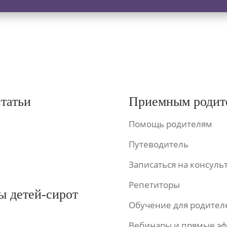
статьи
Приемным родит
Помощь родителям
Путеводитель
Записаться на консул
Репетиторы
ы детей-сирот
Обучение для родител
Вебинары и прямые э