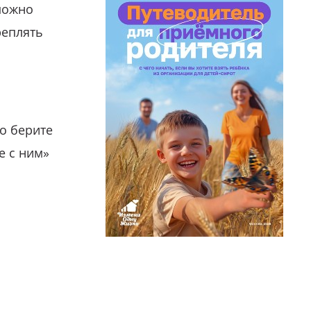
можно
реплять
о берите
е с ним»