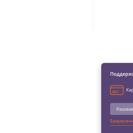
Изменяйте жи
Поддержи
Кар
Разова
Ежемесячн