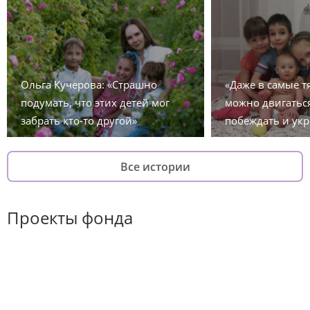
Ольга Кучерова: «Страшно
«Даже в самые 
подумать, что этих детей мог
можно двигаться
забрать кто-то другой»
побеждать и укр
Все истории
Проекты фонда