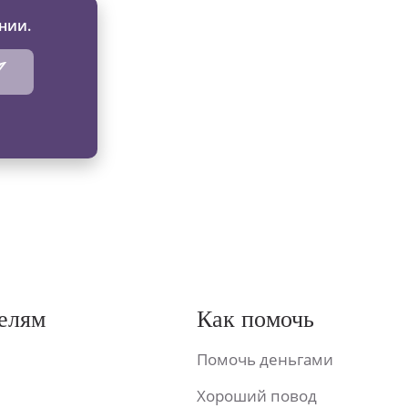
нии.
елям
Как помочь
Помочь деньгами
Хороший повод