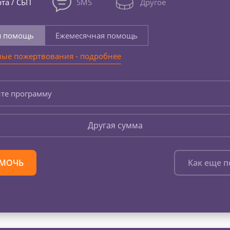
та / СБП
SMS
Другое
я помощь
Ежемесячная помощь
ые пожертвования - подробнее
те программу
Другая сумма
МОЧЬ
Как еще 