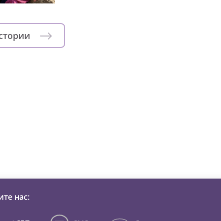
истории
зни детей из детских домов 
те нас: