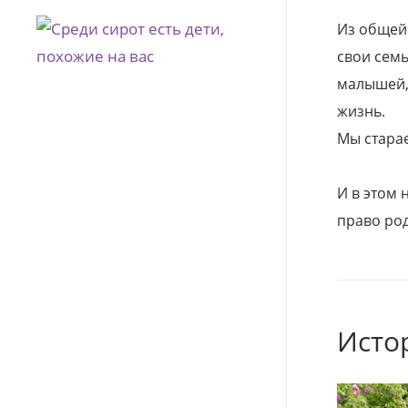
Из общей
свои семь
малышей, 
жизнь.
Мы стара
И в этом
право род
Исто