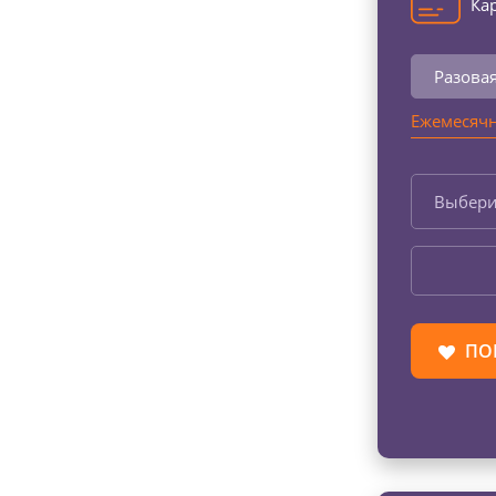
Кар
Разова
Ежемесячн
Выбери
ПО