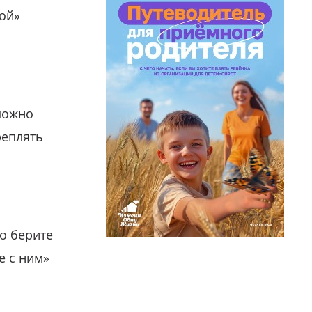
гой»
можно
реплять
о берите
е с ним»