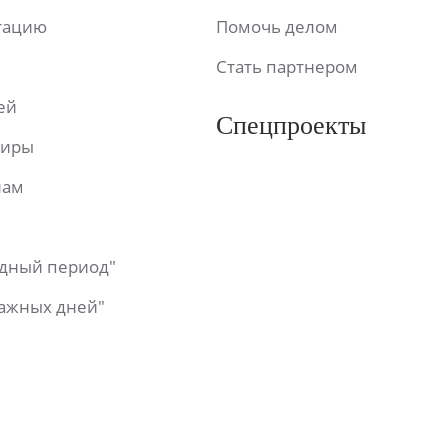
ьтацию
Помочь делом
Стать партнером
ей
Спецпроекты
фиры
лам
одный период"
важных дней"