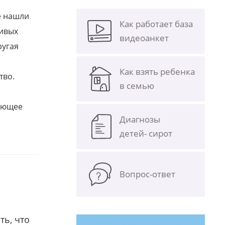
е нашли
Как работает база
ливых
видеоанкет
ругая
Как взять ребенка
тво.
в семью
щающее
Диагнозы
детей- сирот
Вопрос-ответ
ть, что