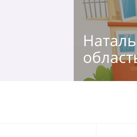
Наталь
област