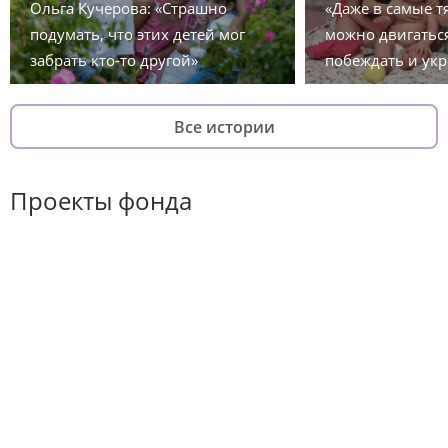
Ольга Кучерова: «Страшно
«Даже в самые 
подумать, что этих детей мог
можно двигаться
забрать кто-то другой»
побеждать и укр
Все истории
Проекты фонда