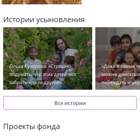
Истории усыновления
Ольга Кучерова: «Страшно
«Даже в самые 
подумать, что этих детей мог
можно двигаться
забрать кто-то другой»
побеждать и укр
Все истории
Проекты фонда