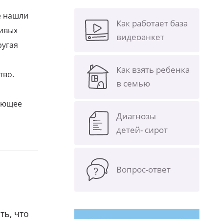
е нашли
Как работает база
ливых
видеоанкет
ругая
Как взять ребенка
тво.
в семью
щающее
Диагнозы
детей- сирот
Вопрос-ответ
ть, что