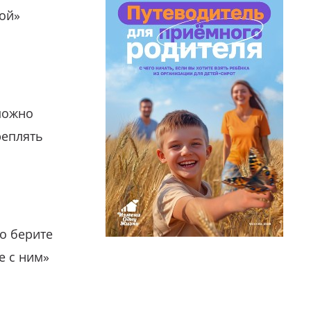
гой»
можно
реплять
о берите
е с ним»