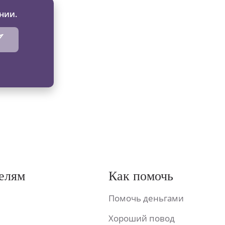
нии.
елям
Как помочь
Помочь деньгами
Хороший повод