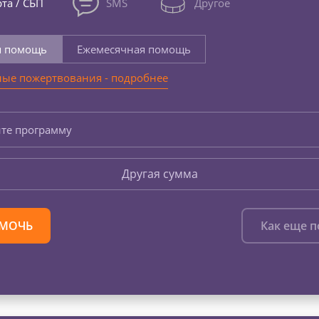
та / СБП
SMS
Другое
я помощь
Ежемесячная помощь
ые пожертвования - подробнее
те программу
Другая сумма
МОЧЬ
Как еще 