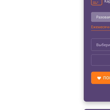
Кар
Разова
Ежемесячн
Выбери
ПО