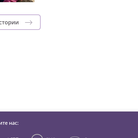
истории
зни детей из детских домов 
те нас: