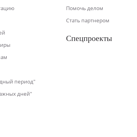
ьтацию
Помочь делом
Стать партнером
ей
Спецпроекты
фиры
лам
одный период"
важных дней"