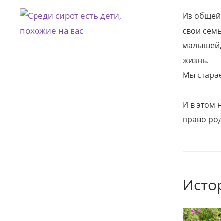
Из общей
свои семь
малышей, 
жизнь.
Мы стара
И в этом
право род
Исто