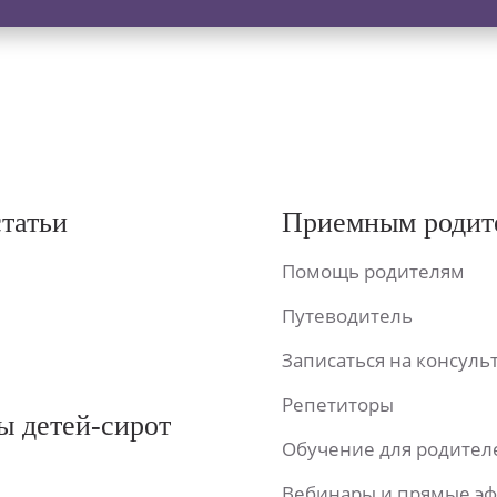
статьи
Приемным родит
Помощь родителям
Путеводитель
Записаться на консул
Репетиторы
ы детей-сирот
Обучение для родител
Вебинары и прямые э