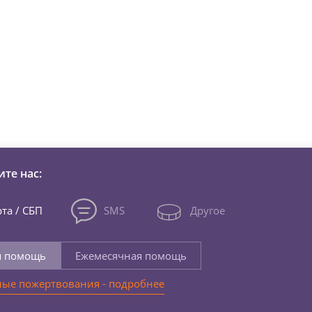
зни детей из детских домов 
те нас:
та / СБП
SMS
Другое
я помощь
Ежемесячная помощь
ые пожертвования - подробнее