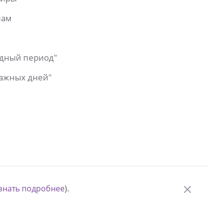
лам
одный период"
важных дней"
знать подробнее
).
© Измени одну жизнь