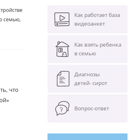
стройстве
Как работает база
ю семью,
видеоанкет
Как взять ребенка
в семью
Диагнозы
детей- сирот
ть, что
гой»
Вопрос-ответ