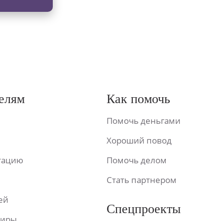
елям
Как помочь
Помочь деньгами
Хороший повод
ьтацию
Помочь делом
Стать партнером
ей
Спецпроекты
фиры