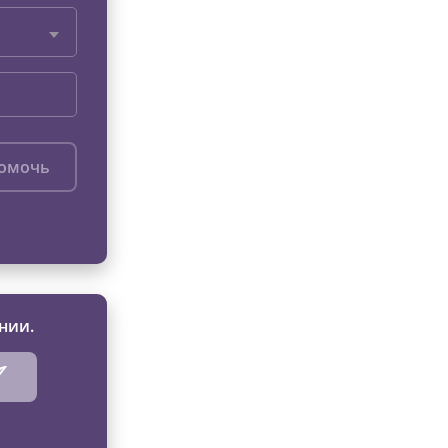
помочь
нии.