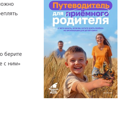
можно
реплять
о берите
е с ним»