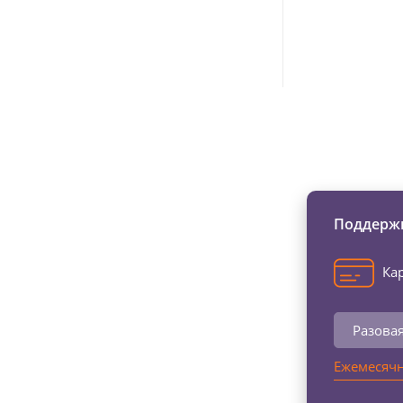
Изменяйте жи
Поддержи
Кар
Разова
Ежемесячн