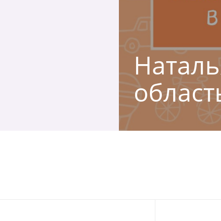
Наталья
област