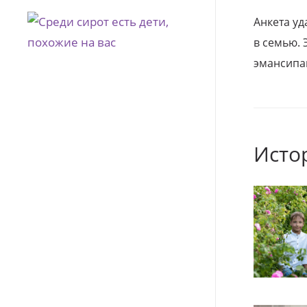
Анкета уд
в семью. 
эмансипа
Исто