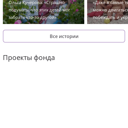
Ольга Кучерова: «Страшно
«Даже в самые 
подумать, что этих детей мог
можно двигаться
забрать кто-то другой»
побеждать и укр
Все истории
Проекты фонда