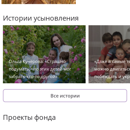
Истории усыновления
Ольга Кучерова: «Страшно
«Даже в самые 
подумать, что этих детей мог
можно двигаться
забрать кто-то другой»
побеждать и укр
Все истории
Проекты фонда