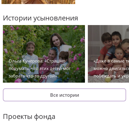
Истории усыновления
Ольга Кучерова: «Страшно
«Даже в самые 
подумать, что этих детей мог
можно двигаться
забрать кто-то другой»
побеждать и укр
Все истории
Проекты фонда