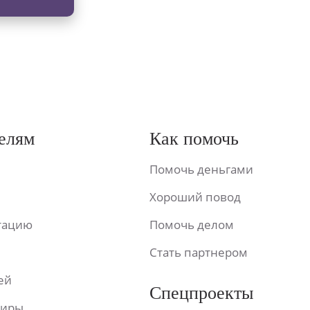
елям
Как помочь
Помочь деньгами
Хороший повод
ьтацию
Помочь делом
Стать партнером
ей
Спецпроекты
фиры