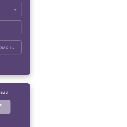
помочь
нии.