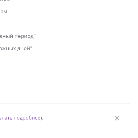
лам
одный период"
важных дней"
знать подробнее
).
© Измени одну жизнь