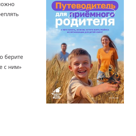
можно
реплять
о берите
е с ним»