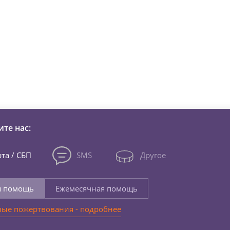
зни детей из детских домов 
те нас:
та / СБП
SMS
Другое
я помощь
Ежемесячная помощь
ые пожертвования - подробнее