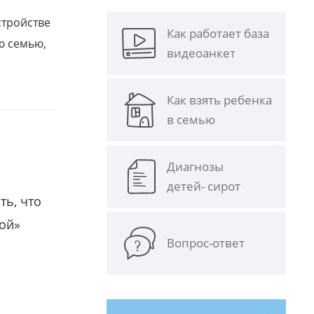
стройстве
Как работает база
ю семью,
видеоанкет
Как взять ребенка
в семью
Диагнозы
детей- сирот
ть, что
гой»
Вопрос-ответ