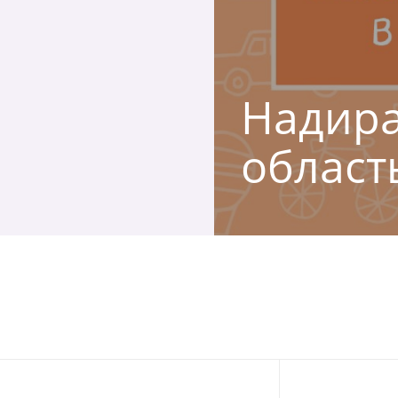
Надира
област