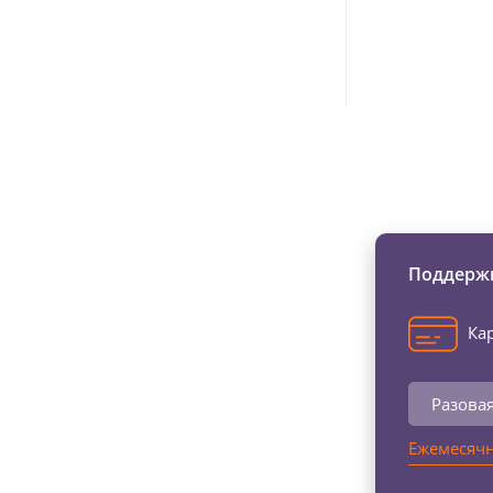
Изменяйте жи
Поддержи
Кар
Разова
Ежемесячн