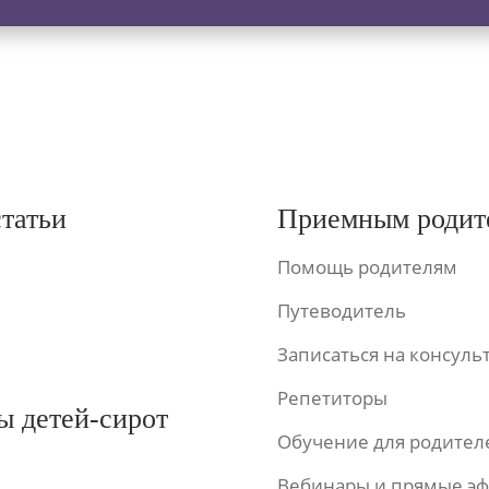
статьи
Приемным родит
Помощь родителям
Путеводитель
Записаться на консул
Репетиторы
ы детей-сирот
Обучение для родител
Вебинары и прямые э