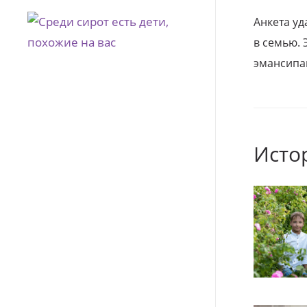
Анкета уд
в семью. 
эмансипа
Исто