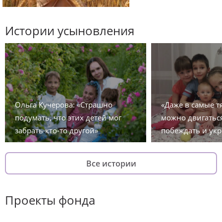
Истории усыновления
Ольга Кучерова: «Страшно
«Даже в самые 
подумать, что этих детей мог
можно двигаться
забрать кто-то другой»
побеждать и укр
Все истории
Проекты фонда