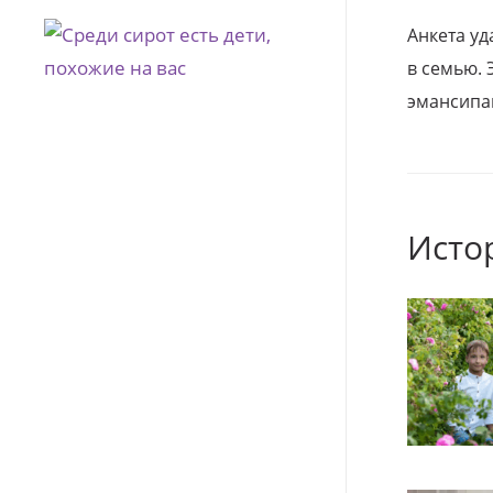
Анкета уд
в семью. 
эмансипа
Исто