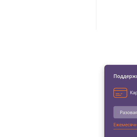
Изменяйте жи
Поддержи
Кар
Разова
Ежемесячн