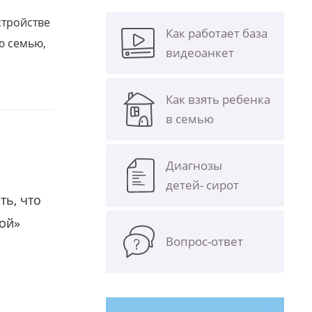
стройстве
Как работает база
ю семью,
видеоанкет
Как взять ребенка
в семью
Диагнозы
детей- сирот
ть, что
гой»
Вопрос-ответ