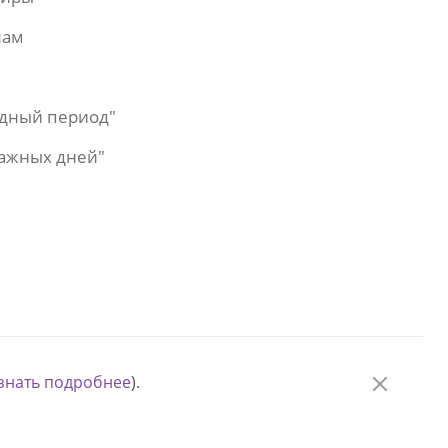
лам
одный период"
важных дней"
знать подробнее
).
© Измени одну жизнь