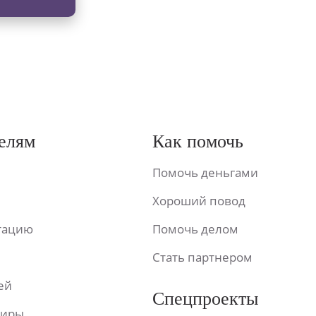
елям
Как помочь
Помочь деньгами
Хороший повод
ьтацию
Помочь делом
Стать партнером
ей
Спецпроекты
фиры