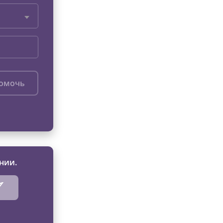
помочь
нии.