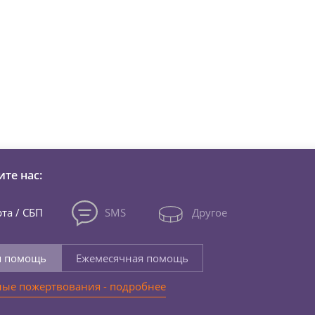
зни детей из детских домов 
те нас:
та / СБП
SMS
Другое
я помощь
Ежемесячная помощь
ые пожертвования - подробнее