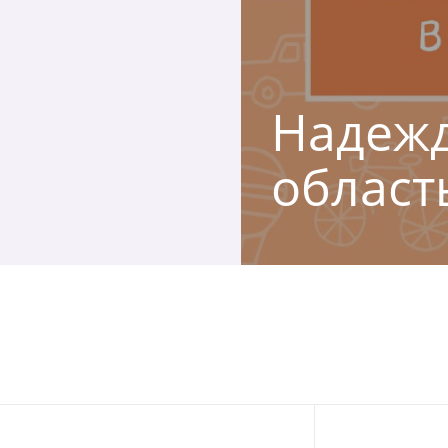
Надежд
област