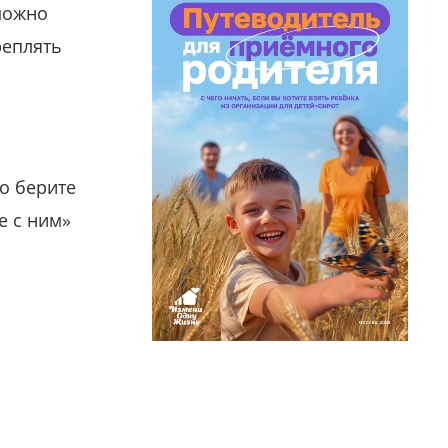
можно
реплять
о берите
е с ним»