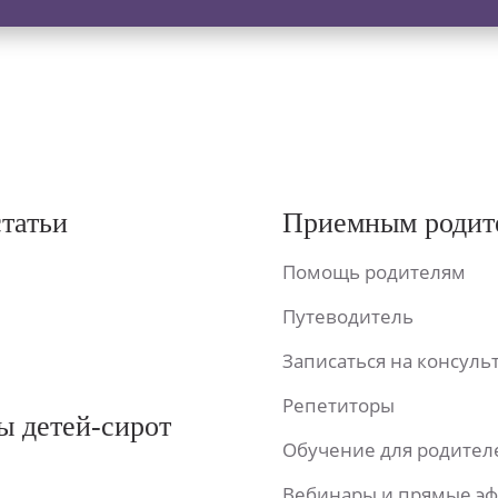
статьи
Приемным родит
Помощь родителям
Путеводитель
Записаться на консул
Репетиторы
ы детей-сирот
Обучение для родител
Вебинары и прямые э