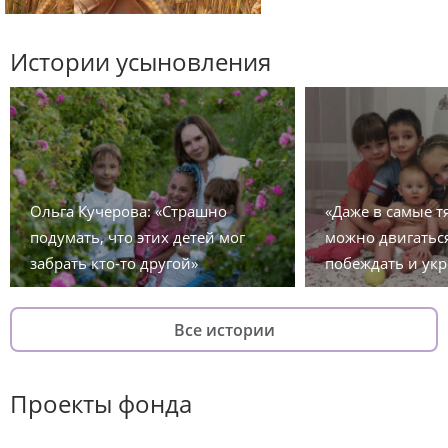
Истории усыновления
Ольга Кучерова: «Страшно
«Даже в самые 
подумать, что этих детей мог
можно двигаться
забрать кто-то другой»
побеждать и укр
Все истории
Проекты фонда