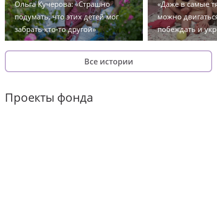
Ольга Кучерова: «Страшно
«Даже в самые 
подумать, что этих детей мог
можно двигаться
забрать кто-то другой»
побеждать и укр
Все истории
Проекты фонда