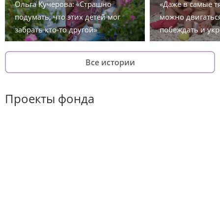
Ольга Кучерова: «Страшно
«Даже в самые 
подумать, что этих детей мог
можно двигаться
забрать кто-то другой»
побеждать и укр
Все истории
Проекты фонда