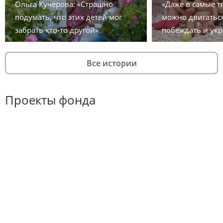
Ольга Кучерова: «Страшно
«Даже в самые 
подумать, что этих детей мог
можно двигаться
забрать кто-то другой»
побеждать и укр
Все истории
Проекты фонда